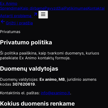
Ex Animo
Sprendimai
Kaip dirbame
Pavyzdžiai
Patikimumas
Kontaktai
Aptarti problemą
Grįžti į pradžią
Privatumas
Privatumo politika
Ši politika paaiškina, kaip tvarkomi duomenys, kuriuos
pateikiate Ex Animo kontaktų formoje.
Duomenų valdytojas
Duomenų valdytojas:
Ex animo, MB
, juridinio asmens
kodas
307620619
.
Kontaktinis el. paštas:
info@exanimo.lt
.
Kokius duomenis renkame