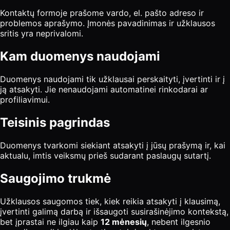
Kontaktų formoje prašome vardo, el. pašto adreso ir
problemos aprašymo. Įmonės pavadinimas ir užklausos
sritis yra neprivalomi.
Kam duomenys naudojami
Duomenys naudojami tik užklausai perskaityti, įvertinti ir į
ją atsakyti. Jie nenaudojami automatinei rinkodarai ar
profiliavimui.
Teisinis pagrindas
Duomenys tvarkomi siekiant atsakyti į jūsų prašymą ir, kai
aktualu, imtis veiksmų prieš sudarant paslaugų sutartį.
Saugojimo trukmė
Užklausos saugomos tiek, kiek reikia atsakyti į klausimą,
įvertinti galimą darbą ir išsaugoti susirašinėjimo kontekstą,
bet įprastai ne ilgiau kaip
12 mėnesių
, nebent ilgesnio