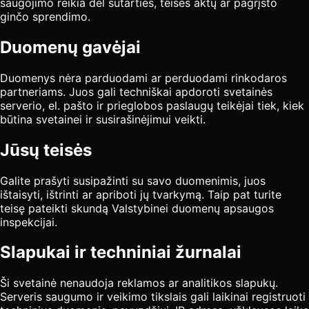
saugojimo reikia dėl sutarties, teisės aktų ar pagrįsto
ginčo sprendimo.
Duomenų gavėjai
Duomenys nėra parduodami ar perduodami rinkodaros
partneriams. Juos gali techniškai apdoroti svetainės
serverio, el. pašto ir prieglobos paslaugų teikėjai tiek, kiek
būtina svetainei ir susirašinėjimui veikti.
Jūsų teisės
Galite prašyti susipažinti su savo duomenimis, juos
ištaisyti, ištrinti ar apriboti jų tvarkymą. Taip pat turite
teisę pateikti skundą Valstybinei duomenų apsaugos
inspekcijai.
Slapukai ir techniniai žurnalai
Ši svetainė nenaudoja reklamos ar analitikos slapukų.
Serveris saugumo ir veikimo tikslais gali laikinai registruoti